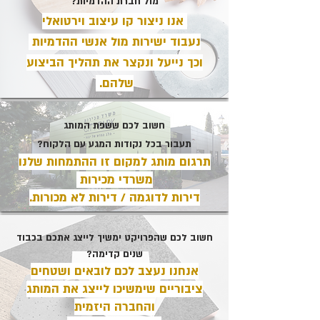
מול חברת ההדמיות?
אנו ניצור קו עיצוב וירטואלי
נעבוד ישירות מול אנשי ההדמיות
וכך נייעל ונקצר את תהליך הביצוע
שלהם.
חשוב לכם ששפת המותג
תעבור בכל נקודות המגע עם הלקוח?
תרגום מותג למקום זו ההתמחות שלנו
משרדי מכירות
דירות לדוגמה / דירות לא מכורות.
חשוב לכם שהפרויקט ימשיך לייצג אתכם בכבוד
שנים קדימה?
אנחנו נעצב לכם לובאים ושטחים
ציבוריים שימשיכו לייצג את המותג
והחברה היזמית